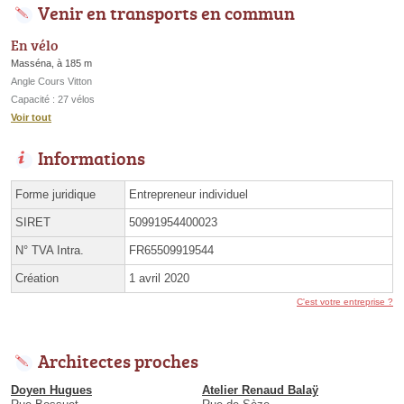
Venir en transports en commun
En vélo
Masséna, à 185 m
Angle Cours Vitton
Capacité : 27 vélos
Voir tout
Informations
Forme juridique
Entrepreneur individuel
SIRET
50991954400023
N° TVA Intra.
FR65509919544
Création
1 avril 2020
C'est votre entreprise ?
Architectes proches
Doyen Hugues
Atelier Renaud Balaÿ