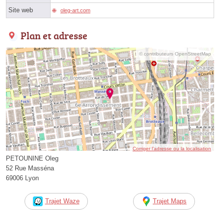
Site web
oleg-art.com
Plan et adresse
© contributeurs OpenStreetMap
Corriger l’adresse ou la localisation
PETOUNINE Oleg
52 Rue Masséna
69006 Lyon
Trajet Waze
Trajet Maps