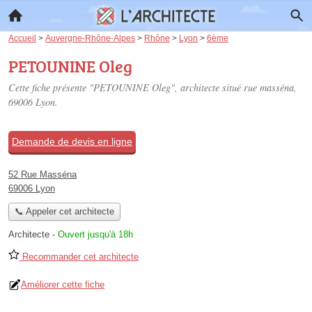
Accueil
>
Auvergne-Rhône-Alpes
>
Rhône
>
Lyon
>
6ème
PETOUNINE Oleg
Cette fiche présente "PETOUNINE Oleg", architecte situé
rue masséna
,
69006 Lyon.
Demande de devis en ligne
52 Rue Masséna
69006 Lyon
📞 Appeler cet architecte
Architecte
-
Ouvert jusqu'à 18h
Recommander cet architecte
Améliorer cette fiche