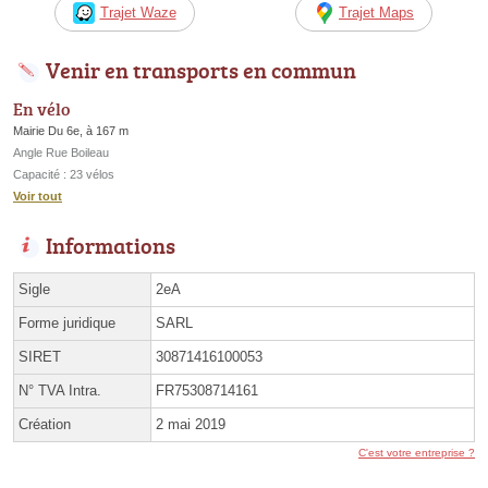
Trajet Waze
Trajet Maps
Venir en transports en commun
En vélo
Mairie Du 6e, à 167 m
Angle Rue Boileau
Capacité : 23 vélos
Voir tout
Informations
Sigle
2eA
Forme juridique
SARL
SIRET
30871416100053
N° TVA Intra.
FR75308714161
Création
2 mai 2019
C'est votre entreprise ?