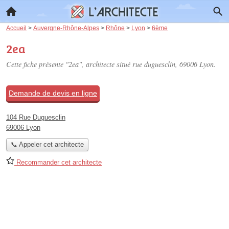
Accueil
>
Auvergne-Rhône-Alpes
>
Rhône
>
Lyon
>
6ème
2ea
Cette fiche présente "2ea", architecte situé
rue duguesclin
, 69006 Lyon.
Demande de devis en ligne
104 Rue Duguesclin
69006 Lyon
📞 Appeler cet architecte
Recommander cet architecte