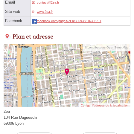
Email
contactⓐ2ea.fr
Site web
www.2ea.fr
Facebook
facebook.com/pages/2Ea/306938316393211
Plan et adresse
© contributeurs OpenStreetMap
Corriger l’adresse ou la localisation
2ea
104 Rue Duguesclin
69006 Lyon