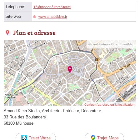
Téléphone
Téléphoner à l'architecte
Site web
www.arnaudklein.fr
Plan et adresse
© contributeurs OpenStreetMap
Corriger l’adresse ou la localisation
Arnaud Klein Studio, Architecte d'Intérieur, Décorateur
33 Rue des Boulangers
68100 Mulhouse
Trajet Waze
Trajet Maps