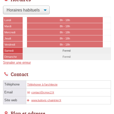
Lundi
8h - 18h
Mardi
8h - 18h
Mercredi
8h - 18h
Jeudi
8h - 18h
Vendredi
8h - 18h
Samedi
Fermé
Dimanche
Fermé
Signaler une erreur
Contact
Téléphone
Téléphoner à l'architecte
Email
contactⓐcmoc2.fr
Site web
www.ludovic-chaintrier.fr
Plan et adresse