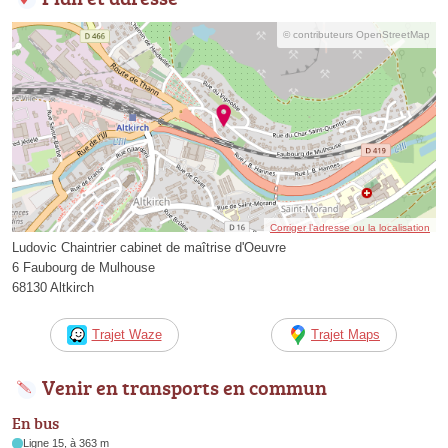
© contributeurs OpenStreetMap
Corriger l’adresse ou la localisation
Ludovic Chaintrier cabinet de maîtrise d'Oeuvre
6 Faubourg de Mulhouse
68130 Altkirch
Trajet Waze
Trajet Maps
Venir en transports en commun
En bus
Ligne 15, à 363 m