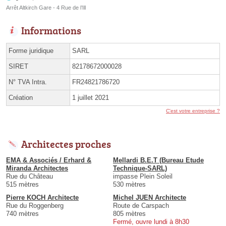
Arrêt Altkirch Gare - 4 Rue de l’Ill
Informations
Forme juridique
SARL
SIRET
82178672000028
N° TVA Intra.
FR24821786720
Création
1 juillet 2021
C'est votre entreprise ?
Architectes proches
EMA & Associés / Erhard &
Mellardi B.E.T (Bureau Etude
Miranda Architectes
Technique-SARL)
Rue du Château
impasse Plein Soleil
515 mètres
530 mètres
Pierre KOCH Architecte
Michel JUEN Architecte
Rue du Roggenberg
Route de Carspach
740 mètres
805 mètres
Fermé, ouvre lundi à 8h30