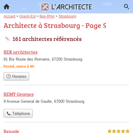
Accueil
>
Grand-Est
>
Bas-Rhin
>
Strasbourg
Architecte à Strasbourg - Page 5
161 architectes référencés
REK architectes
91 Bis Route des Romains, 67200 Strasbourg
Fermé, ouvre à 9h
Horaires
REMY Georges
9 Avenue General de Gaulle, 67000 Strasbourg
Téléphone
Renode
5,0 étoiles sur 5