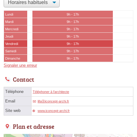
Lundi
9h - 17h
Mardi
9h - 17h
Mercredi
9h - 17h
Jeudi
9h - 17h
Vendredi
9h - 17h
Samedi
9h - 17h
Dimanche
9h - 17h
Signaler une erreur
Contact
Téléphone
Téléphoner à l'architecte
Email
lifaⓐiconcept-archi.fr
Site web
www.iconcept-archi.fr
Plan et adresse