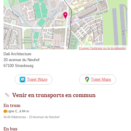
Corriger l’adresse ou la localisation
Dali Architecture
20 avenue du Neuhof
67100 Strasbourg
Trajet Waze
Trajet Maps
Venir en transports en commun
En tram
Ligne C, à 84 m
Arrêt Kibitzenau - 23 Avenue du Neuhof
En bus