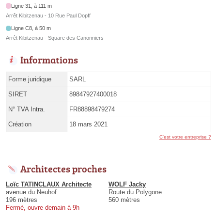
Ligne 31, à 111 m
Arrêt Kibitzenau - 10 Rue Paul Dopff
Ligne C8, à 50 m
Arrêt Kibitzenau - Square des Canonniers
Informations
Forme juridique
SARL
SIRET
89847927400018
N° TVA Intra.
FR88898479274
Création
18 mars 2021
C'est votre entreprise ?
Architectes proches
Loïc TATINCLAUX Architecte
WOLF Jacky
avenue du Neuhof
Route du Polygone
196 mètres
560 mètres
Fermé, ouvre demain à 9h