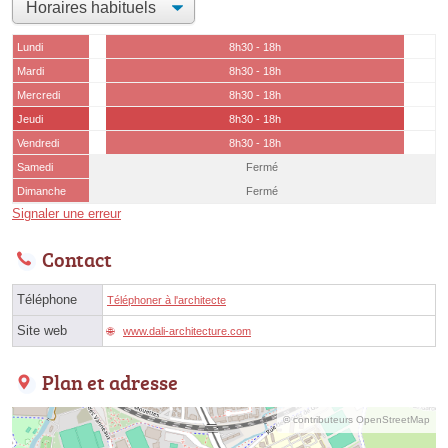
Lundi
8h30 - 18h
Mardi
8h30 - 18h
Mercredi
8h30 - 18h
Jeudi
8h30 - 18h
Vendredi
8h30 - 18h
Samedi
Fermé
Dimanche
Fermé
Signaler une erreur
Contact
Téléphone
Téléphoner à l'architecte
Site web
www.dali-architecture.com
Plan et adresse
© contributeurs OpenStreetMap