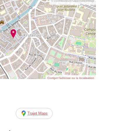
© contributeurs OpenStreetMap
Corriger l’adresse ou la localisation
Trajet Maps