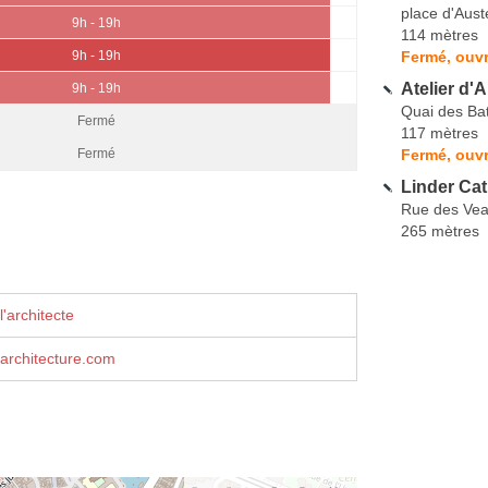
place d'Auste
9h - 19h
114 mètres
Fermé, ouvr
9h - 19h
Atelier d'
9h - 19h
Quai des Bat
Fermé
117 mètres
Fermé, ouvr
Fermé
Linder Cat
Rue des Vea
265 mètres
'architecte
architecture.com