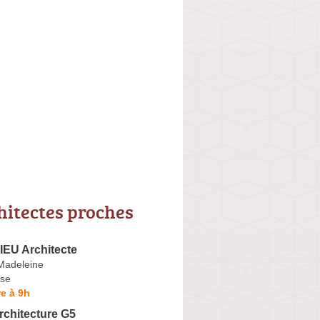
hitectes proches
EU Architecte
Madeleine
se
e à 9h
Architecture G5