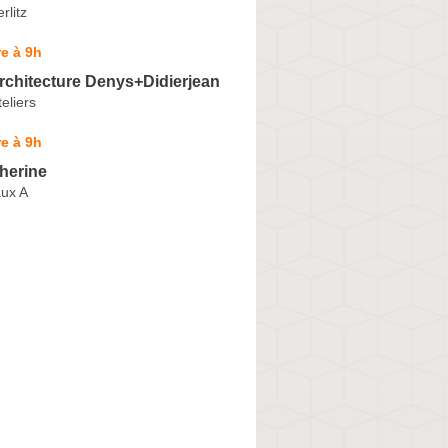
rlitz
e à 9h
Architecture Denys+Didierjean
eliers
e à 9h
herine
ux A