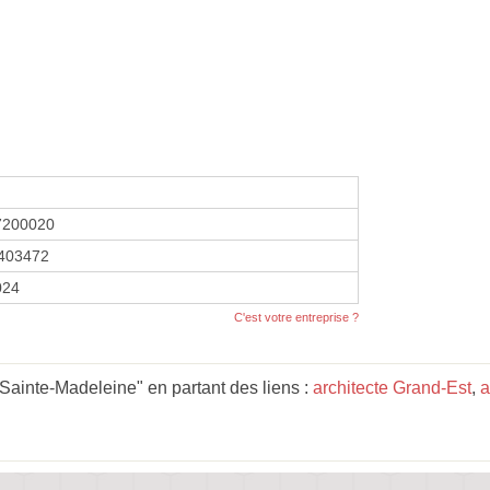
7200020
403472
2024
C'est votre entreprise ?
ainte-Madeleine" en partant des liens :
architecte Grand-Est
,
a