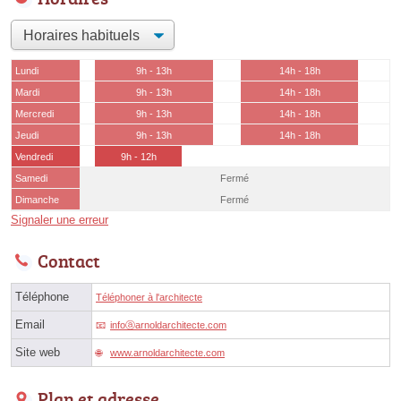
Lundi
9h - 13h
14h - 18h
Mardi
9h - 13h
14h - 18h
Mercredi
9h - 13h
14h - 18h
Jeudi
9h - 13h
14h - 18h
Vendredi
9h - 12h
Samedi
Fermé
Dimanche
Fermé
Signaler une erreur
Contact
Téléphone
Téléphoner à l'architecte
Email
infoⓐarnoldarchitecte.com
Site web
www.arnoldarchitecte.com
Plan et adresse