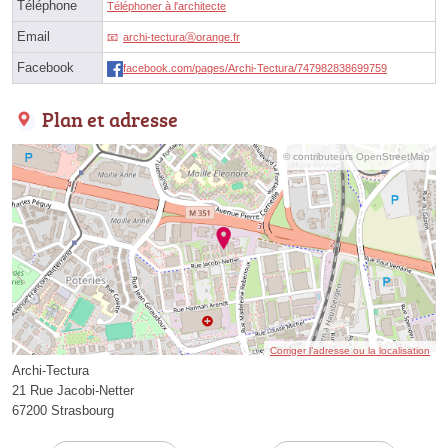
Téléphone
Téléphoner à l'architecte
Email
archi-tecturaⓐorange.fr
Facebook
facebook.com/pages/Archi-Tectura/747982838699759
Plan et adresse
© contributeurs OpenStreetMap
Corriger l’adresse ou la localisation
Archi-Tectura
21 Rue Jacobi-Netter
67200 Strasbourg