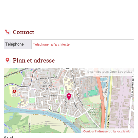
Contact
Téléphone
Téléphoner à l'architecte
Plan et adresse
© contributeurs OpenStreetMap
Corriger l’adresse ou la localisation
Akart