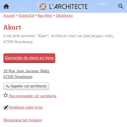
Accueil
>
Grand-Est
>
Bas-Rhin
>
Strasbourg
Akart
Cette fiche présente "Akart", architecte situé
rue jean jacques waltz
,
67200 Strasbourg.
Demande de devis en ligne
18 Rue Jean Jacques Waltz
67200 Strasbourg
📞 Appeler cet architecte
Recommander cet architecte
Améliorer cette fiche
Renseigner les horaires