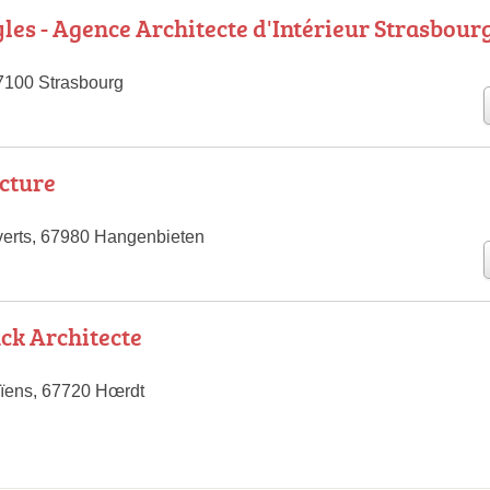
yles - Agence Architecte d'Intérieur Strasbour
7100 Strasbourg
cture
verts, 67980 Hangenbieten
nck Architecte
ïens, 67720 Hœrdt