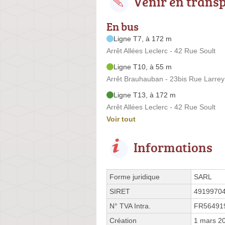
Venir en trans
En bus
Ligne T7, à 172 m
Arrêt Allées Leclerc - 42 Rue Soult
Ligne T10, à 55 m
Arrêt Brauhauban - 23bis Rue Larrey
Ligne T13, à 172 m
Arrêt Allées Leclerc - 42 Rue Soult
Voir tout
Informations
Forme juridique
SARL
SIRET
4919970
N° TVA Intra.
FR56491
Création
1 mars 2