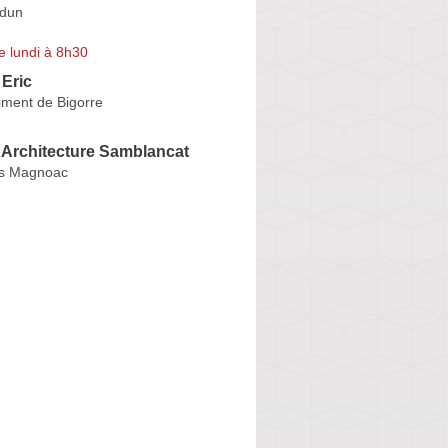
rdun
e lundi à 8h30
Eric
ment de Bigorre
d'Architecture Samblancat
s Magnoac