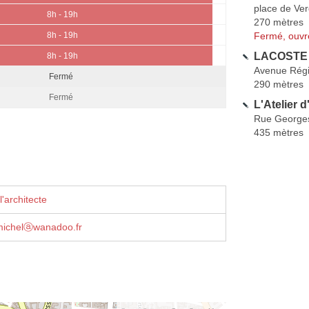
place de Ve
8h - 19h
270 mètres
Fermé, ouvr
8h - 19h
LACOSTE 
8h - 19h
Avenue Régi
Fermé
290 mètres
Fermé
L'Atelier 
Rue George
435 mètres
'architecte
michelⓐwanadoo.fr