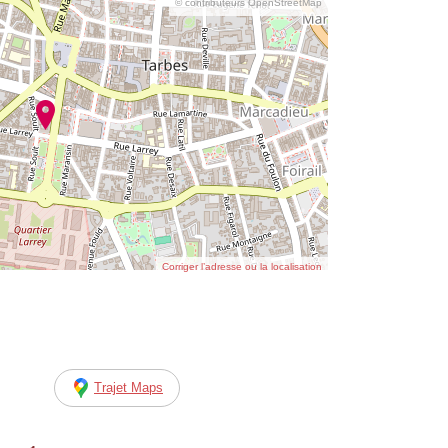
© contributeurs OpenStreetMap
Corriger l’adresse ou la localisation
Trajet Maps