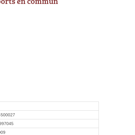
ports en commun
4500027
997045
009