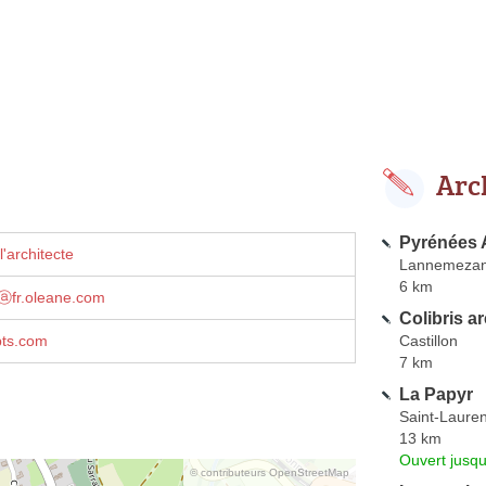
Arc
Pyrénées 
'architecte
Lannemeza
6 km
ⓐfr.oleane.com
Colibris a
Castillon
pts.com
7 km
La Papyr
Saint-Laure
13 km
Ouvert jusqu
© contributeurs OpenStreetMap