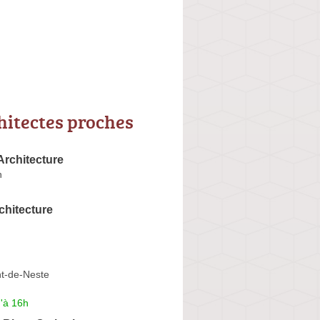
hitectes proches
Architecture
n
rchitecture
nt-de-Neste
'à 16h