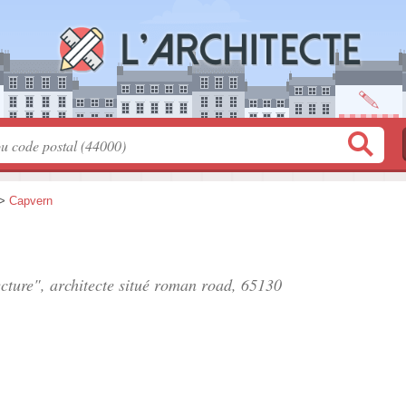
>
Capvern
cture", architecte situé
roman road
, 65130