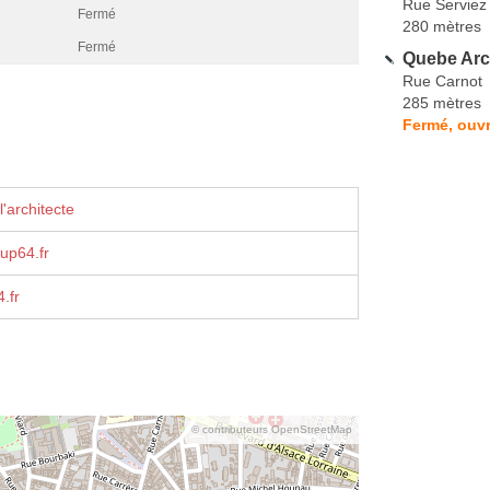
Rue Serviez
Fermé
280 mètres
Fermé
Quebe Arc
Rue Carnot
285 mètres
Fermé, ouvr
'architecte
up64.fr
.fr
© contributeurs OpenStreetMap