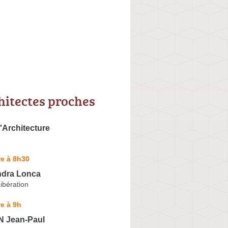
hitectes proches
Architecture
e à 8h30
ndra Lonca
Libération
e à 9h
 Jean-Paul