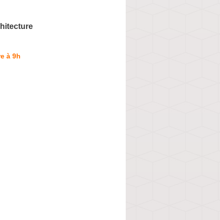
hitecture
e à 9h