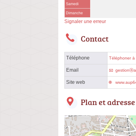
Samedi
Dimanche
Signaler une erreur
Contact
Téléphone
Téléphoner à l
Email
gestionⓐa
Site web
www.aup64
Plan et adresse