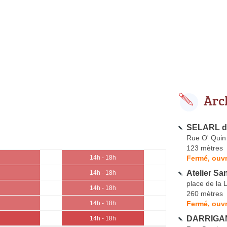
Arc
SELARL d'
Rue O' Quin
123 mètres
Fermé, ouvr
14h - 18h
Atelier Sa
14h - 18h
place de la 
14h - 18h
260 mètres
Fermé, ouvr
14h - 18h
DARRIGAN
14h - 18h