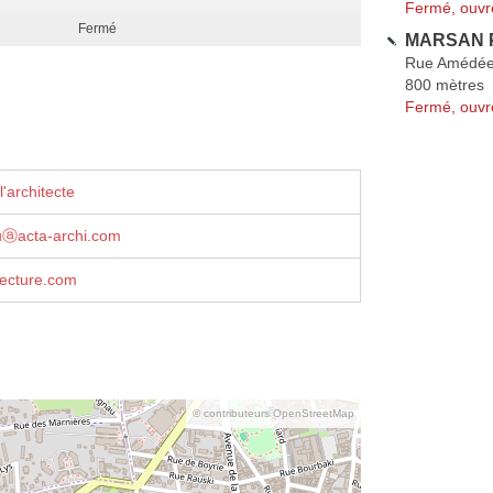
Fermé, ouvr
Fermé
MARSAN P
Rue Amédée 
800 mètres
Fermé, ouvr
'architecte
euⓐacta-archi.com
tecture.com
© contributeurs OpenStreetMap