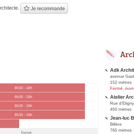
rchitecte.
Je recommande
Arc
Adk Archit
avenue Gas
152 mètres
Fermé, ouvr
8h30 - 18h
Atelier Ar
8h30 - 18h
Rue d'Etigny
8h30 - 18h
450 mètres
8h30 - 18h
Jean-luc B
Billère
765 mètres
Fermé