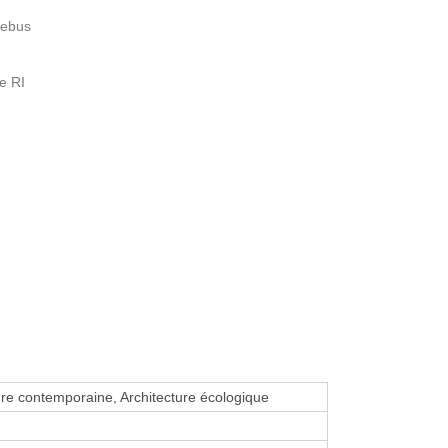
oebus
e RI
ure contemporaine, Architecture écologique