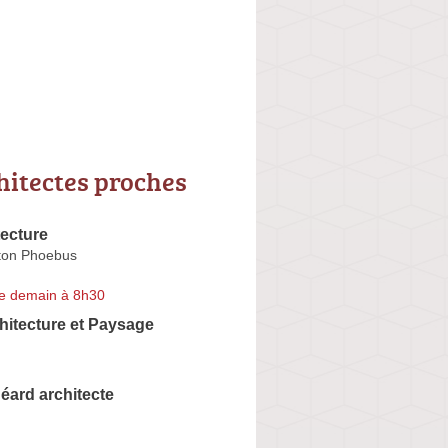
hitectes proches
ecture
ton Phoebus
e demain à 8h30
chitecture et Paysage
éard architecte