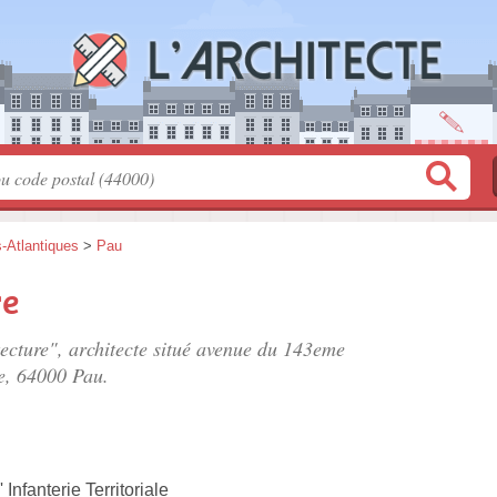
-Atlantiques
>
Pau
re
ecture", architecte situé
avenue du 143eme
e
, 64000 Pau.
nfanterie Territoriale