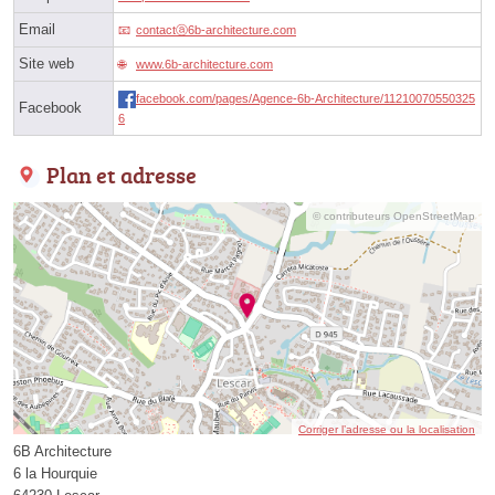
Email
contactⓐ6b-architecture.com
Site web
www.6b-architecture.com
facebook.com/pages/Agence-6b-Architecture/11210070550325
Facebook
6
Plan et adresse
© contributeurs OpenStreetMap
Corriger l’adresse ou la localisation
6B Architecture
6 la Hourquie