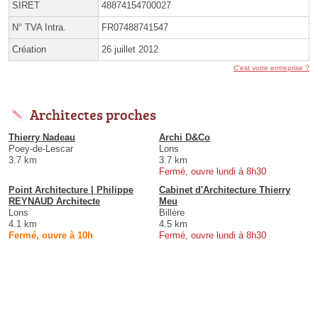
SIRET
48874154700027
N° TVA Intra.
FR07488741547
Création
26 juillet 2012
C'est votre entreprise ?
Architectes proches
Thierry Nadeau
Archi D&Co
Poey-de-Lescar
Lons
3.7 km
3.7 km
Fermé, ouvre lundi à 8h30
Point Architecture | Philippe
Cabinet d'Architecture Thierry
REYNAUD Architecte
Meu
Lons
Billère
4.1 km
4.5 km
Fermé, ouvre à 10h
Fermé, ouvre lundi à 8h30