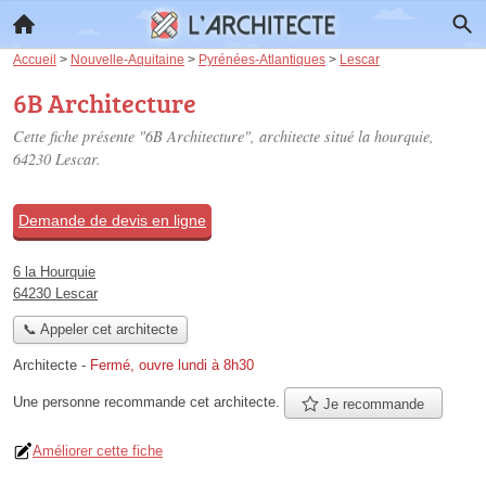
Accueil
>
Nouvelle-Aquitaine
>
Pyrénées-Atlantiques
>
Lescar
6B Architecture
Cette fiche présente "6B Architecture", architecte situé
la hourquie
,
64230 Lescar.
Demande de devis en ligne
6 la Hourquie
64230 Lescar
📞 Appeler cet architecte
Architecte
-
Fermé, ouvre lundi à 8h30
Une personne
recommande
cet architecte.
Je recommande
Améliorer cette fiche