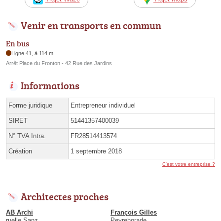
Venir en transports en commun
En bus
Ligne 41, à 114 m
Arrêt Place du Fronton - 42 Rue des Jardins
Informations
Forme juridique
Entrepreneur individuel
SIRET
51441357400039
N° TVA Intra.
FR28514413574
Création
1 septembre 2018
C'est votre entreprise ?
Architectes proches
AB Archi
François Gilles
ruelle Sanz
Peyrehorade