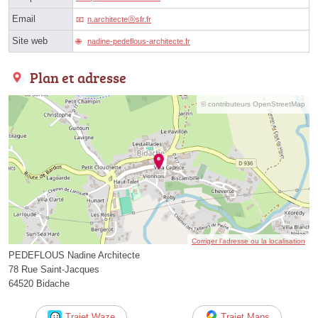
Email
n.architecteⓐsfr.fr
Site web
nadine-pedeflous-architecte.fr
Plan et adresse
© contributeurs OpenStreetMap
Corriger l’adresse ou la localisation
PEDEFLOUS Nadine Architecte
78 Rue Saint-Jacques
64520 Bidache
Trajet Waze
Trajet Maps