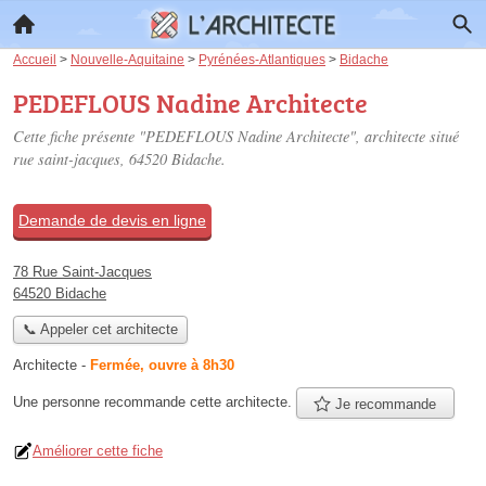
Accueil
>
Nouvelle-Aquitaine
>
Pyrénées-Atlantiques
>
Bidache
PEDEFLOUS Nadine Architecte
Cette fiche présente "PEDEFLOUS Nadine Architecte", architecte situé
rue saint-jacques
, 64520 Bidache.
Demande de devis en ligne
78 Rue Saint-Jacques
64520 Bidache
📞 Appeler cet architecte
Architecte
-
Fermée, ouvre à 8h30
Une personne
recommande
cette architecte.
Je recommande
Améliorer cette fiche