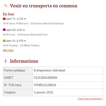
Venir en transports en commun
En bus
Ligne T1, à 122 m
Arrêt Sous-Préfecture - 20 Avenue Maréchal Harispe
Ligne N2, à 62 m
Arrêt Foch - 18 Avenue Maréchal Foch
Ligne 10, à 278 m
Arrêt Paulmy - 16 Allées Paulmy
Voir tout
Informations
Forme juridique
Entrepreneur individuel
SIRET
51313091400049
N° TVA Intra.
FR38513130914
Création
3 janvier 2015
C'est votre entreprise ?