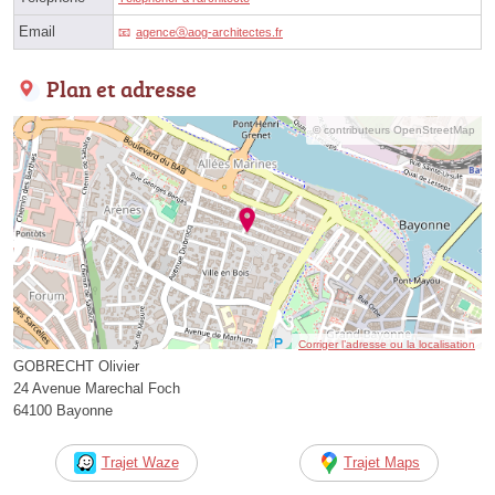
Email
agenceⓐaog-architectes.fr
Plan et adresse
© contributeurs OpenStreetMap
Corriger l’adresse ou la localisation
GOBRECHT Olivier
24 Avenue Marechal Foch
64100 Bayonne
Trajet Waze
Trajet Maps