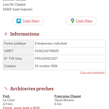
Lieu-Dit Chadrat
63450 Saint-Saturnin
Trajet Waze
Trajet Maps
Informations
Forme juridique
Entrepreneur individuel
SIRET
43342142700025
N° TVA Intra.
FR51433421427
Création
18 octobre 2004
C'est votre entreprise ?
Architectes proches
Fmh
Françoise Chanet
Le Crest
Veyre-Monton
4.8 km
6 km
Fermé, ouvre lundi à 8h30