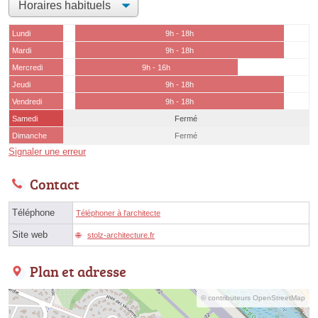
Lundi
9h - 18h
Mardi
9h - 18h
Mercredi
9h - 16h
Jeudi
9h - 18h
Vendredi
9h - 18h
Samedi
Fermé
Dimanche
Fermé
Signaler une erreur
Contact
Téléphone
Téléphoner à l'architecte
Site web
stolz-architecture.fr
Plan et adresse
© contributeurs OpenStreetMap