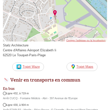
Corriger l’adresse ou la localisation
Stølz Architecture
Centre d'Affaires Aéroport Elizabeth Ii
62520 Le Touquet-Paris-Plage
Trajet Waze
Trajet Maps
Venir en transports en commun
En bus
Ligne 432, à 719 m
Arrêt CUCQ - Fontaine Médicis - Abri - 397 Avenue de l’Europe
Ligne 430, à 904 m
Arrêt ETAPLES - Maréis - Rézo Pouce - F Chapelle - Boulevard Bigot Descelers