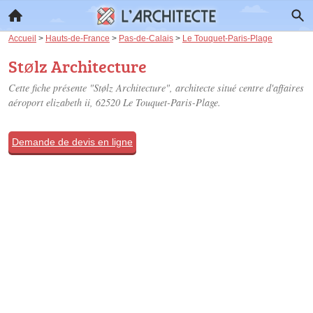
Accueil
>
Hauts-de-France
>
Pas-de-Calais
>
Le Touquet-Paris-Plage
Stølz Architecture
Cette fiche présente "Stølz Architecture", architecte situé
centre d'affaires
aéroport elizabeth ii
, 62520 Le Touquet-Paris-Plage.
Demande de devis en ligne