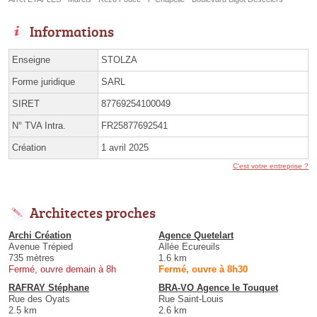
Informations
Enseigne
STOLZA
Forme juridique
SARL
SIRET
87769254100049
N° TVA Intra.
FR25877692541
Création
1 avril 2025
C'est votre entreprise ?
Architectes proches
Archi Création
Agence Quetelart
Avenue Trépied
Allée Ecureuils
735 mètres
1.6 km
Fermé, ouvre demain à 8h
Fermé, ouvre à 8h30
RAFRAY Stéphane
BRA-VO Agence le Touquet
Rue des Oyats
Rue Saint-Louis
2.5 km
2.6 km