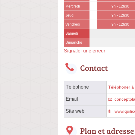
Mercredi
9h - 12h30
Jeudi
9h - 12h30
Vendredi
9h - 12h30
Samedi
Dimanche
Signaler une erreur
Contact
Téléphone
Téléphoner à l
Email
conceptpl
Site web
www.quilic
Plan et adresse