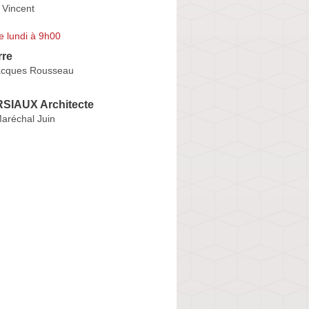
 Vincent
e lundi à 9h00
rre
acques Rousseau
RSIAUX Architecte
aréchal Juin