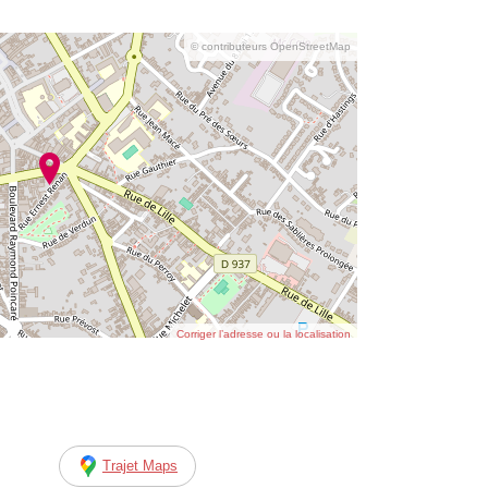
© contributeurs OpenStreetMap
Corriger l’adresse ou la localisation
Trajet Maps