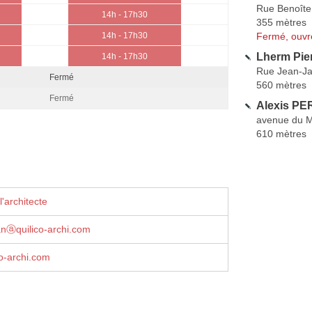
Rue Benoîte
14h - 17h30
355 mètres
Fermé, ouvr
14h - 17h30
Lherm Pie
14h - 17h30
Rue Jean-J
Fermé
560 mètres
Fermé
Alexis PE
avenue du M
610 mètres
'architecte
anⓐquilico-archi.com
o-archi.com