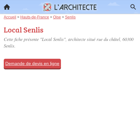
Accueil
>
Hauts-de-France
>
Oise
>
Senlis
Local Senlis
Cette fiche présente "Local Senlis", architecte situé
rue du châtel
, 60300
Senlis.
Demande de devis en ligne