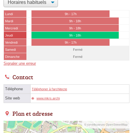
Lundi
9h - 17h
Mardi
9h - 18h
Mercredi
9h - 18h
Jeudi
9h - 18h
Vendredi
9h - 17h
Samedi
Fermé
Dimanche
Fermé
Signaler une erreur
Contact
Téléphone
Téléphoner à l'architecte
Site web
www.mkrs.archi
Plan et adresse
© contributeurs OpenStreetMap