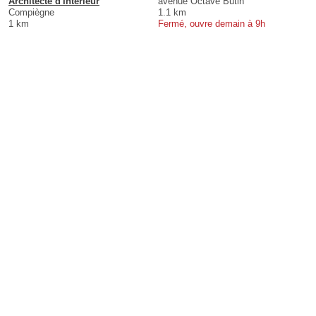
Architecte d'Intérieur
avenue Octave Butin
Compiègne
1.1 km
1 km
Fermé, ouvre demain à 9h