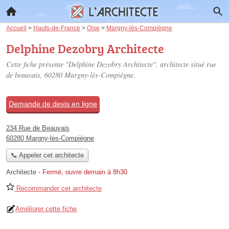
Accueil
>
Hauts-de-France
>
Oise
>
Margny-lès-Compiègne
Delphine Dezobry Architecte
Cette fiche présente "Delphine Dezobry Architecte", architecte situé
rue
de beauvais
, 60280 Margny-lès-Compiègne.
Demande de devis en ligne
234 Rue de Beauvais
60280 Margny-lès-Compiègne
📞 Appeler cet architecte
Architecte
-
Fermé, ouvre demain à 8h30
Recommander cet architecte
Améliorer cette fiche