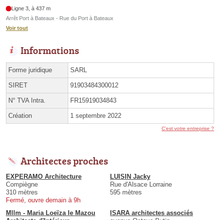
Ligne 3, à 437 m
Arrêt Port à Bateaux - Rue du Port à Bateaux
Voir tout
Informations
Forme juridique
SARL
SIRET
91903484300012
N° TVA Intra.
FR15919034843
Création
1 septembre 2022
C'est votre entreprise ?
Architectes proches
EXPERAMO Architecture
LUISIN Jacky
Compiègne
Rue d'Alsace Lorraine
310 mètres
595 mètres
Fermé, ouvre demain à 9h
Mllm - Maria Loeïza le Mazou
ISARA architectes associés