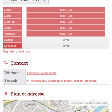
Lundi
8h30 - 19h
Mardi
8h30 - 19h
Mercredi
8h30 - 19h
Jeudi
8h30 - 19h
Vendredi
8h30 - 19h
Samedi
Fermé
Dimanche
Fermé
Signaler une erreur
Contact
Téléphone
Téléphoner à l'architecte
Site web
www.dezobry-architecte.fr/contact-dezobry-architecte/
Plan et adresse
© contributeurs OpenStreetMap