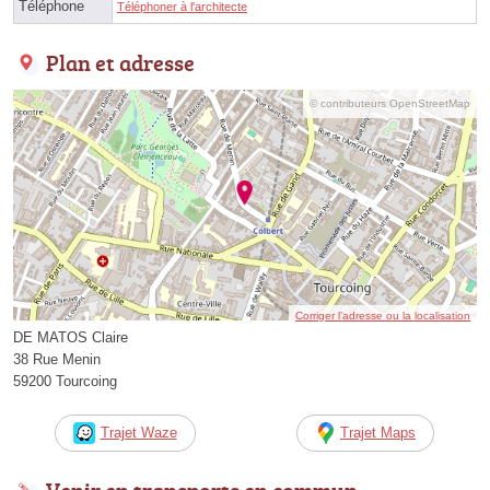
Téléphone
Téléphoner à l'architecte
Plan et adresse
© contributeurs OpenStreetMap
Corriger l’adresse ou la localisation
DE MATOS Claire
38 Rue Menin
59200 Tourcoing
Trajet Waze
Trajet Maps
Venir en transports en commun