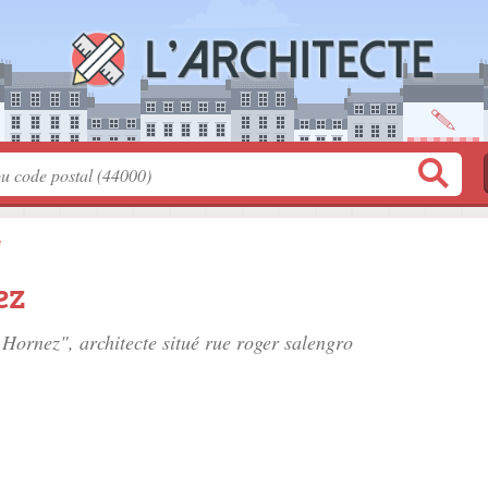
e
ez
 Hornez", architecte situé
rue roger salengro