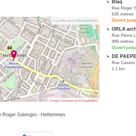
Blaq
Rue Roger S
635 mètres
Ouvert jusq
© contributeurs OpenStreetMap
ORLA arch
Rue Pierre 
995 mètres
Ouvert jusqu
DE PAEPE
Rue Cassini
1.1 km
Corriger l’adresse ou la localisation
e Roger Salengro - Hellemmes