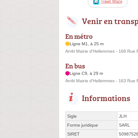
Trajet Waze
Venir en trans
En métro
Ligne M1, à 25 m
Arrêt Mairie d'Hellemmes - 168 Rue
En bus
Ligne C9, à 29 m
Arrêt Mairie d'Hellemmes - 163 Rue
Informations
Sigle
JLH
Forme juridique
SARL
SIRET
5098752