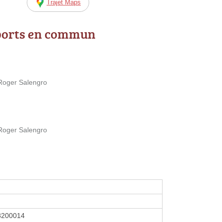
Trajet Maps
ports en commun
 Roger Salengro
 Roger Salengro
8200014