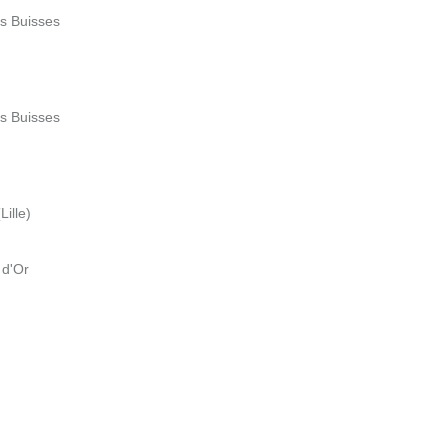
es Buisses
es Buisses
ille)
 d'Or