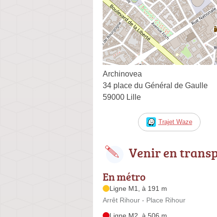
Archinovea
34 place du Général de Gaulle
59000 Lille
Trajet Waze
Venir en trans
En métro
Ligne M1, à 191 m
Arrêt Rihour - Place Rihour
Ligne M2, à 506 m