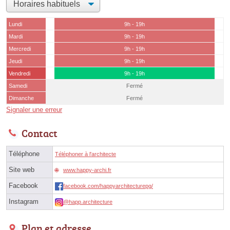
Lundi
9h - 19h
Mardi
9h - 19h
Mercredi
9h - 19h
Jeudi
9h - 19h
Vendredi
9h - 19h
Samedi
Fermé
Dimanche
Fermé
Signaler une erreur
Contact
Téléphone
Téléphoner à l'architecte
Site web
www.happy-archi.fr
Facebook
facebook.com/happyarchitecturepg/
Instagram
@happ.architecture
Plan et adresse