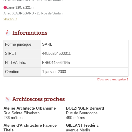
Ligne S20, à 221 m
Arrêt BEAUREGARD - 25 Rue de Verdun
Voir tout
Informations
Forme juridique
SARL
SIRET
44856264500011
N° TVA Intra.
FR60448562645
Création
1 janvier 2003
C'est votre entreprise ?
Architectes proches
Atelier Architecte Urbanisme
BOLZINGER Bernard
Rue Sainte Elisabeth
Rue de Bourgogne
236 mètres
490 mètres
Atelier d'Architecture Fabrice
GILLANT Frédéric
Theis
avenue Merlin