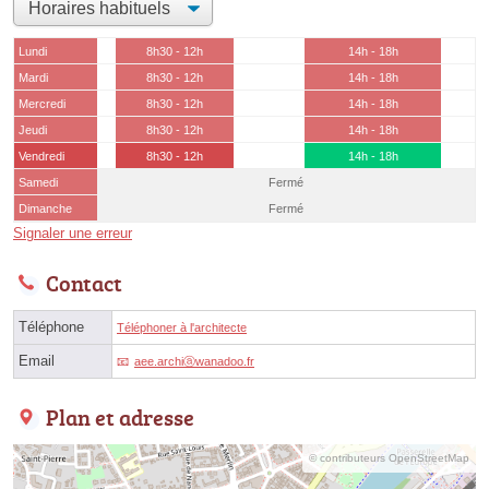
Lundi
8h30 - 12h
14h - 18h
Mardi
8h30 - 12h
14h - 18h
Mercredi
8h30 - 12h
14h - 18h
Jeudi
8h30 - 12h
14h - 18h
Vendredi
8h30 - 12h
14h - 18h
Samedi
Fermé
Dimanche
Fermé
Signaler une erreur
Contact
Téléphone
Téléphoner à l'architecte
Email
aee.archiⓐwanadoo.fr
Plan et adresse
© contributeurs OpenStreetMap