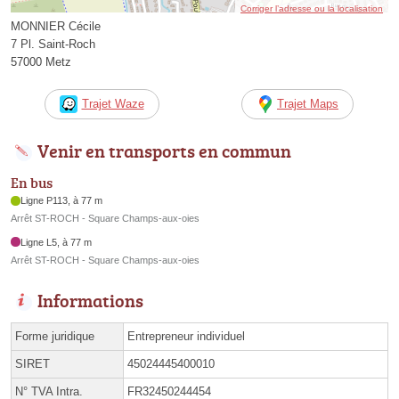
Corriger l’adresse ou la localisation
MONNIER Cécile
7 Pl. Saint-Roch
57000 Metz
Trajet Waze
Trajet Maps
Venir en transports en commun
En bus
Ligne P113, à 77 m
Arrêt ST-ROCH - Square Champs-aux-oies
Ligne L5, à 77 m
Arrêt ST-ROCH - Square Champs-aux-oies
Informations
Forme juridique
Entrepreneur individuel
SIRET
45024445400010
N° TVA Intra.
FR32450244454