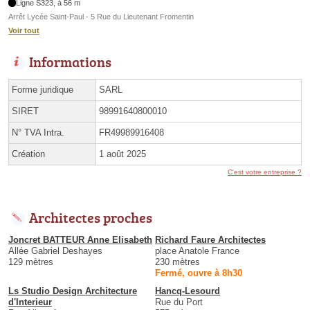
Ligne S323, à 56 m
Arrêt Lycée Saint-Paul - 5 Rue du Lieutenant Fromentin
Voir tout
Informations
Forme juridique
SARL
SIRET
98991640800010
N° TVA Intra.
FR49989916408
Création
1 août 2025
C'est votre entreprise ?
Architectes proches
Joncret BATTEUR Anne Elisabeth
Richard Faure Architectes
Allée Gabriel Deshayes
place Anatole France
129 mètres
230 mètres
Fermé, ouvre à 8h30
Ls Studio Design Architecture
Hancq-Lesourd
d'Interieur
Rue du Port