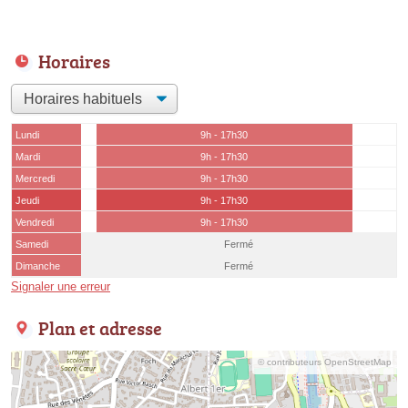
Horaires
Lundi
9h - 17h30
Mardi
9h - 17h30
Mercredi
9h - 17h30
Jeudi
9h - 17h30
Vendredi
9h - 17h30
Samedi
Fermé
Dimanche
Fermé
Signaler une erreur
Plan et adresse
© contributeurs OpenStreetMap