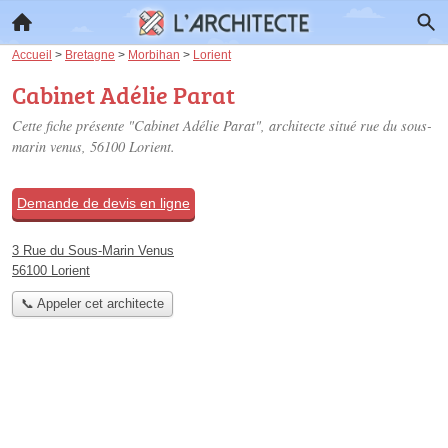
Accueil
>
Bretagne
>
Morbihan
>
Lorient
Cabinet Adélie Parat
Cette fiche présente "Cabinet Adélie Parat", architecte situé
rue du sous-
marin venus
, 56100 Lorient.
Demande de devis en ligne
3 Rue du Sous-Marin Venus
56100 Lorient
📞 Appeler cet architecte