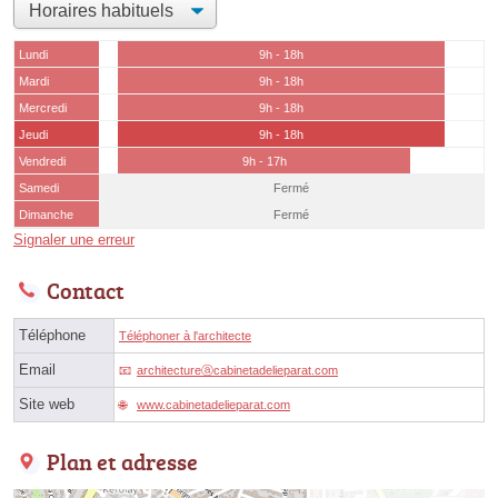
Lundi
9h - 18h
Mardi
9h - 18h
Mercredi
9h - 18h
Jeudi
9h - 18h
Vendredi
9h - 17h
Samedi
Fermé
Dimanche
Fermé
Signaler une erreur
Contact
Téléphone
Téléphoner à l'architecte
Email
architectureⓐcabinetadelieparat.com
Site web
www.cabinetadelieparat.com
Plan et adresse