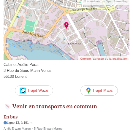
© contributeurs OpenStreetMap
Corriger l’adresse ou la localisation
Cabinet Adélie Parat
3 Rue du Sous-Marin Venus
56100 Lorient
Trajet Waze
Trajet Maps
Venir en transports en commun
En bus
Ligne 13, à 191 m
Arrêt Erwan Marec - 5 Rue Erwan Marec