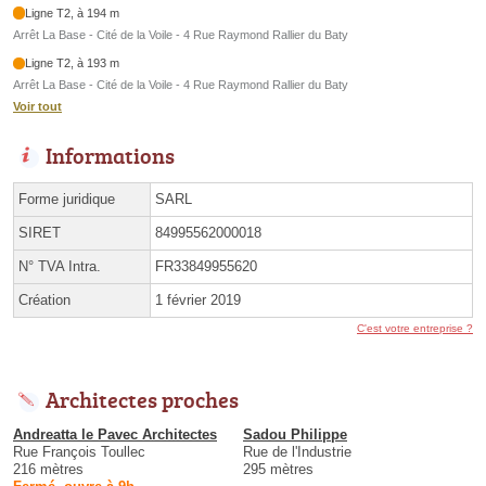
Ligne T2, à 194 m
Arrêt La Base - Cité de la Voile - 4 Rue Raymond Rallier du Baty
Ligne T2, à 193 m
Arrêt La Base - Cité de la Voile - 4 Rue Raymond Rallier du Baty
Voir tout
Informations
Forme juridique
SARL
SIRET
84995562000018
N° TVA Intra.
FR33849955620
Création
1 février 2019
C'est votre entreprise ?
Architectes proches
Andreatta le Pavec Architectes
Sadou Philippe
Rue François Toullec
Rue de l'Industrie
216 mètres
295 mètres