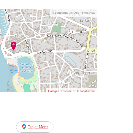
© contributeurs OpenStreetMap
Corriger l’adresse ou la localisation
Trajet Maps