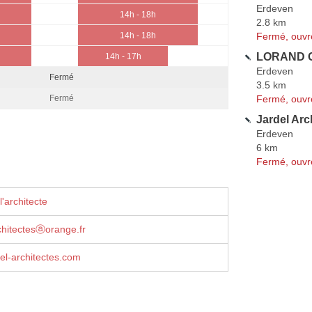
Erdeven
14h - 18h
2.8 km
Fermé, ouvr
14h - 18h
LORAND G
14h - 17h
Erdeven
Fermé
3.5 km
Fermé, ouvr
Fermé
Jardel Arc
Erdeven
6 km
Fermé, ouvr
'architecte
rchitectesⓐorange.fr
el-architectes.com