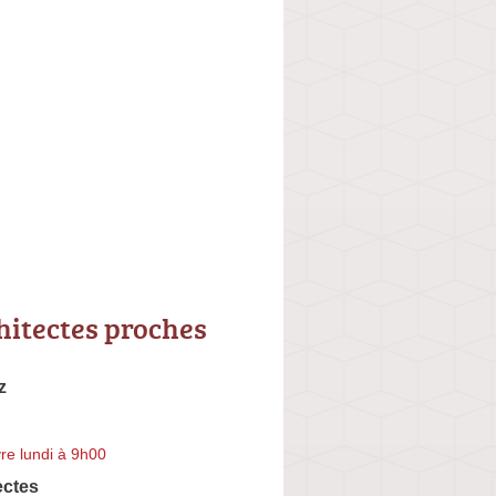
hitectes proches
z
re lundi à 9h00
ectes