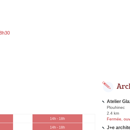
 8h30
Arc
Atelier Gla
Plouhinec
2.4 km
Fermée, ouv
14h - 18h
J+e archit
14h - 18h