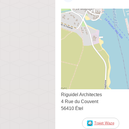
Riguidel Architectes
4 Rue du Couvent
56410 Étel
Trajet Waze