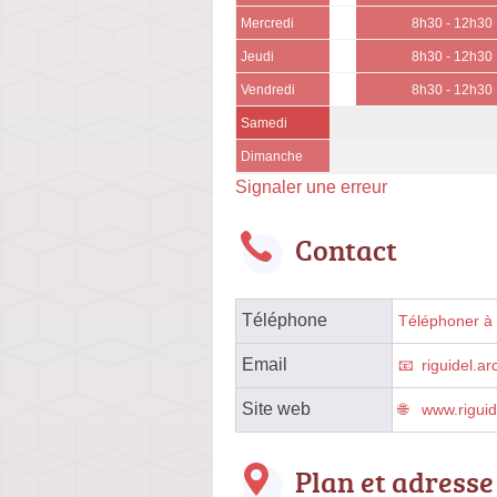
Mercredi
8h30 - 12h30
Jeudi
8h30 - 12h30
Vendredi
8h30 - 12h30
Samedi
Dimanche
Signaler une erreur
Contact
Téléphone
Téléphoner à l
Email
riguidel.a
Site web
www.riguid
Plan et adresse