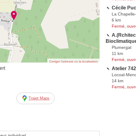
Cécile Puc
La Chapelle
6 km
Fermé, ouvr
A.(Rchitec
Bioclimatiqu
Plumergat
11 km
Fermé, ouvr
Corriger l’adresse ou la localisation
ert
Atelier 742
Locoal-Men
14 km
Fermé, ouvr
Trajet Maps
eur individuel