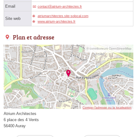
Email
contactⓐatrium-architectes.fr
atriumarchitectes.site-solocal.com
Site web
www.atrium-architectes.fr
Plan et adresse
© contributeurs OpenStreetMap
Corriger l’adresse ou la localisation
Atrium Architectes
6 place des 4 Vents
56400 Auray