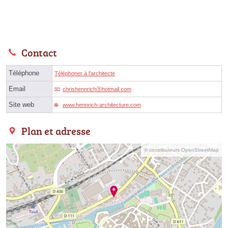
Contact
Téléphone
Téléphoner à l'architecte
Email
chrishennrichⓐhotmail.com
Site web
www.hennrich-architecture.com
Plan et adresse
© contributeurs OpenStreetMap