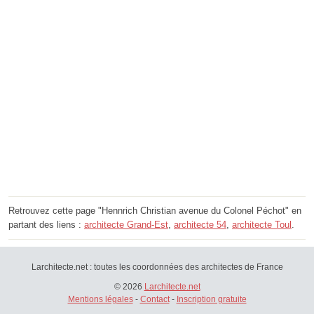
Retrouvez cette page "Hennrich Christian avenue du Colonel Péchot" en
partant des liens :
architecte Grand-Est
,
architecte 54
,
architecte Toul
.
Larchitecte.net : toutes les coordonnées des architectes de France
© 2026
Larchitecte.net
Mentions légales
-
Contact
-
Inscription gratuite