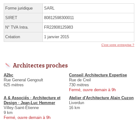
Forme juridique
SARL
SIRET
80812598300011
N° TVA Intra.
FR22808125983
Création
1 janvier 2015
C'est votre entreprise ?
Architectes proches
A2bc
Conseil Architecture Expertise
Rue General Gengoult
Rue de Creil
625 mètres
730 mètres
Fermé, ouvre demain à 9h
A & Associés · Architecture et
Atelier d'Architecture Alain Cuzon
Design · Jean-Luc Hemmer
Liverdun
Villey-Saint-Étienne
16 km
9 km
Fermé, ouvre demain à 9h