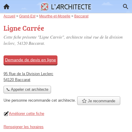
Accueil
>
Grand-Est
>
Meurthe-et-Moselle
>
Baccarat
Ligne Carrée
Cette fiche présente "Ligne Carrée", architecte situé
rue de la division
leclerc
, 54120 Baccarat.
Demande de devis en ligne
95 Rue de la Division Leclerc
54120 Baccarat
📞 Appeler cet architecte
Une personne
recommande
cet architecte.
Je recommande
Améliorer cette fiche
Renseigner les horaires