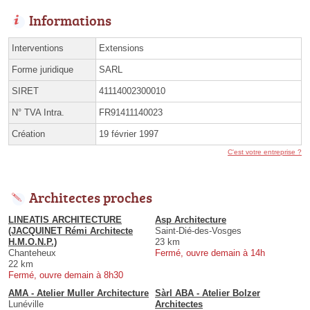
Informations
Interventions
Extensions
Forme juridique
SARL
SIRET
41114002300010
N° TVA Intra.
FR91411140023
Création
19 février 1997
C'est votre entreprise ?
Architectes proches
LINEATIS ARCHITECTURE
Asp Architecture
(JACQUINET Rémi Architecte
Saint-Dié-des-Vosges
H.M.O.N.P.)
23 km
Chanteheux
Fermé, ouvre demain à 14h
22 km
Fermé, ouvre demain à 8h30
AMA - Atelier Muller Architecture
Sàrl ABA - Atelier Bolzer
Lunéville
Architectes