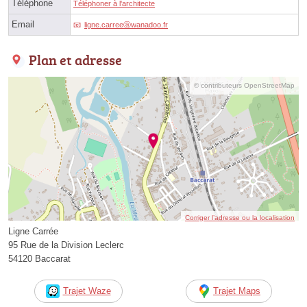
Téléphone
Téléphoner à l'architecte
Email
ligne.carreeⓐwanadoo.fr
Plan et adresse
© contributeurs OpenStreetMap
Corriger l’adresse ou la localisation
Ligne Carrée
95 Rue de la Division Leclerc
54120 Baccarat
Trajet Waze
Trajet Maps