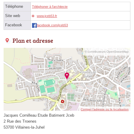
Téléphone
Téléphoner à l'architecte
Site web
www.jceb53.fr
Facebook
facebook.com/jceb53
Plan et adresse
© contributeurs OpenStreetMap
Corriger l’adresse ou la localisation
Jacques Cornilleau Etude Batiment Jceb
2 Rue des Troenes
53700 Villaines-la-Juhel