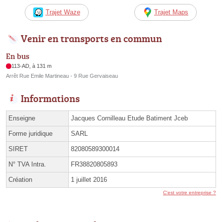
Trajet Waze
Trajet Maps
Venir en transports en commun
En bus
113-AD, à 131 m
Arrêt Rue Emile Martineau - 9 Rue Gervaiseau
Informations
Enseigne
Jacques Cornilleau Etude Batiment Jceb
Forme juridique
SARL
SIRET
82080589300014
N° TVA Intra.
FR38820805893
Création
1 juillet 2016
C'est votre entreprise ?