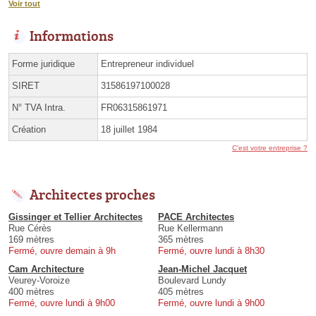
Voir tout
Informations
Forme juridique
Entrepreneur individuel
SIRET
31586197100028
N° TVA Intra.
FR06315861971
Création
18 juillet 1984
C'est votre entreprise ?
Architectes proches
Gissinger et Tellier Architectes
PACE Architectes
Rue Cérès
Rue Kellermann
169 mètres
365 mètres
Fermé, ouvre demain à 9h
Fermé, ouvre lundi à 8h30
Cam Architecture
Jean-Michel Jacquet
Veurey-Voroize
Boulevard Lundy
400 mètres
405 mètres
Fermé, ouvre lundi à 9h00
Fermé, ouvre lundi à 9h00