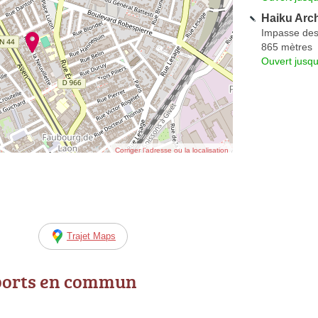
Haiku Arch
Impasse des
865 mètres
Ouvert jusqu
Corriger l’adresse ou la localisation
Trajet Maps
ports en commun