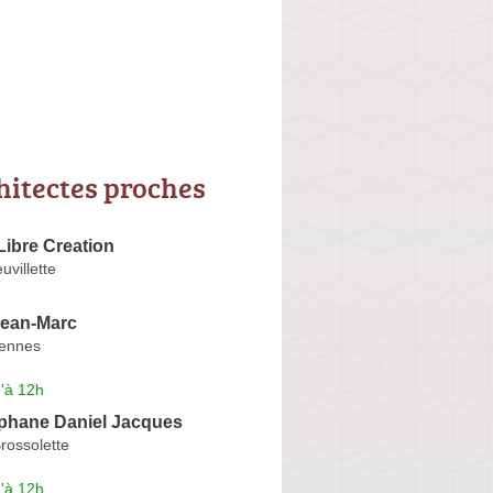
hitectes proches
 Libre Creation
uvillette
ean-Marc
dennes
'à 12h
phane Daniel Jacques
rossolette
'à 12h