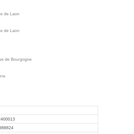
e de Laon
e de Laon
ue de Bourgogne
rre
2400013
988824