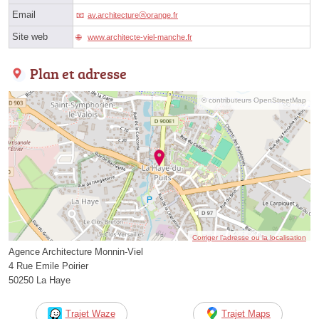
Email
av.architectureⓐorange.fr
Site web
www.architecte-viel-manche.fr
Plan et adresse
© contributeurs OpenStreetMap
Corriger l’adresse ou la localisation
Agence Architecture Monnin-Viel
4 Rue Emile Poirier
50250 La Haye
Trajet Waze
Trajet Maps