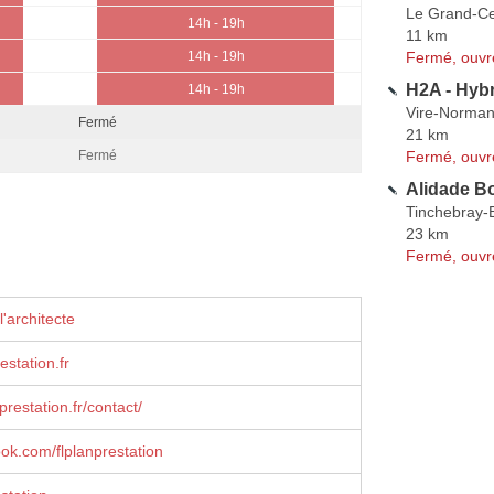
Le Grand-Ce
14h - 19h
11 km
Fermé, ouvr
14h - 19h
H2A - Hybr
14h - 19h
Vire-Norman
Fermé
21 km
Fermé, ouvr
Fermé
Alidade B
Tinchebray-
23 km
Fermé, ouvr
'architecte
estation.fr
restation.fr/contact/
ook.com/flplanprestation