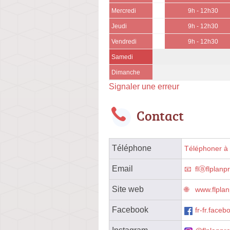
Mercredi
9h - 12h30
Jeudi
9h - 12h30
Vendredi
9h - 12h30
Samedi
Dimanche
Signaler une erreur
Contact
Téléphone
Téléphoner à l
Email
flⓐflplanpr
Site web
www.flplanp
Facebook
fr-fr.faceb