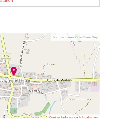
station
© contributeurs OpenStreetMap
Corriger l’adresse ou la localisation