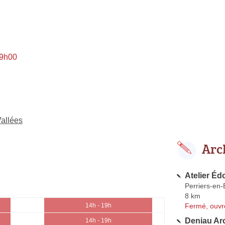
 9h00
Vallées
Arc
Atelier Éd
Perriers-en-
8 km
Fermé, ouvr
14h - 19h
Deniau Arc
14h - 19h