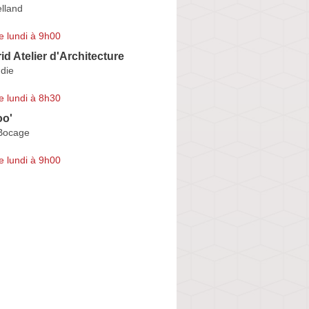
lland
e lundi à 9h00
id Atelier d'Architecture
die
e lundi à 8h30
oo'
Bocage
e lundi à 9h00