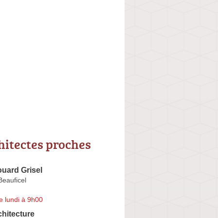
hitectes proches
ouard Grisel
Beauficel
e lundi à 9h00
hitecture