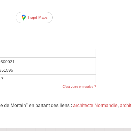
Trajet Maps
9500021
951595
17
C'est votre entreprise ?
 de Mortain" en partant des liens :
architecte Normandie
,
archi