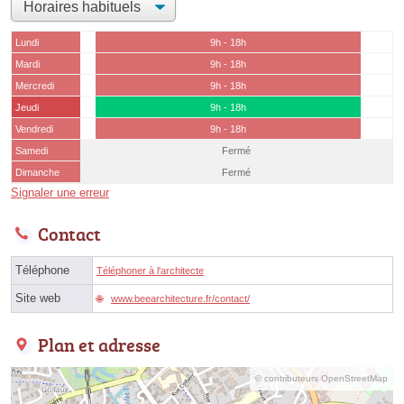
Lundi
9h - 18h
Mardi
9h - 18h
Mercredi
9h - 18h
Jeudi
9h - 18h
Vendredi
9h - 18h
Samedi
Fermé
Dimanche
Fermé
Signaler une erreur
Contact
Téléphone
Téléphoner à l'architecte
Site web
www.beearchitecture.fr/contact/
Plan et adresse
© contributeurs OpenStreetMap