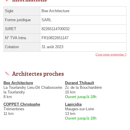
Sigle
Bee Architecture
Forme juridique
SARL
SIRET
82265114700032
N° TVA Intra.
FR10822651147
Création
31 août 2023
C'est votre entreprise ?
Architectes proches
Bee Architecture
Durand Thibault
La Tourlandry Lieu-Dit Chabosserie
Zc de la Bouchardière
la Tourlandry
10 km
8 km
Ouvert jusqu'à 18h
COPPET Christophe
Lapicidia
Trémentines
Mauges-sur-Loire
11 km
13 km
Ouvert jusqu'à 18h