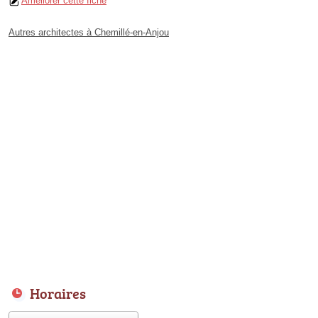
Améliorer cette fiche
Autres architectes à Chemillé-en-Anjou
Horaires