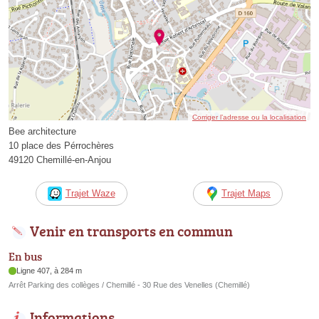
Corriger l’adresse ou la localisation
Bee architecture
10 place des Pérrochères
49120 Chemillé-en-Anjou
Trajet Waze
Trajet Maps
Venir en transports en commun
En bus
Ligne 407, à 284 m
Arrêt Parking des collèges / Chemillé - 30 Rue des Venelles (Chemillé)
Informations