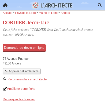
Accueil
>
Pays de la Loire
>
Maine-et-Loire
>
Angers
CORDIER Jean-Luc
Cette fiche présente "CORDIER Jean-Luc", architecte situé
avenue
pasteur
, 49100 Angers.
Demande de devis en ligne
74 Avenue Pasteur
49100 Angers
📞 Appeler cet architecte
Recommander cet architecte
Améliorer cette fiche
Renseigner les horaires