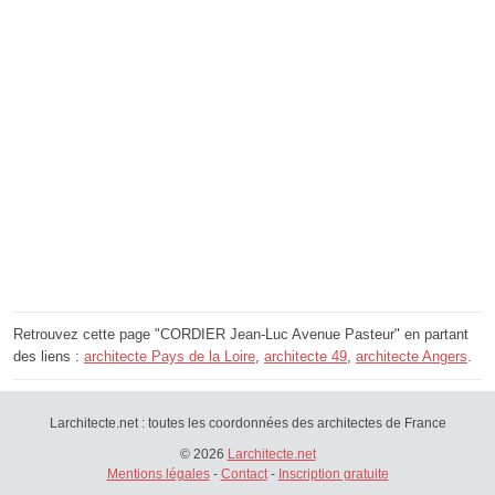
Retrouvez cette page "CORDIER Jean-Luc Avenue Pasteur" en partant
des liens :
architecte Pays de la Loire
,
architecte 49
,
architecte Angers
.
Larchitecte.net : toutes les coordonnées des architectes de France
© 2026
Larchitecte.net
Mentions légales
-
Contact
-
Inscription gratuite