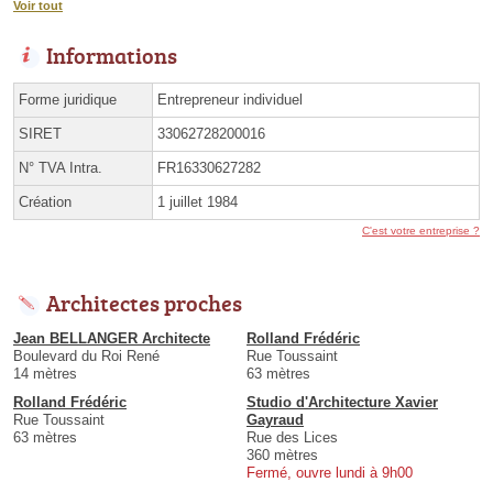
Voir tout
Informations
Forme juridique
Entrepreneur individuel
SIRET
33062728200016
N° TVA Intra.
FR16330627282
Création
1 juillet 1984
C'est votre entreprise ?
Architectes proches
Jean BELLANGER Architecte
Rolland Frédéric
Boulevard du Roi René
Rue Toussaint
14 mètres
63 mètres
Rolland Frédéric
Studio d'Architecture Xavier
Rue Toussaint
Gayraud
63 mètres
Rue des Lices
360 mètres
Fermé, ouvre lundi à 9h00