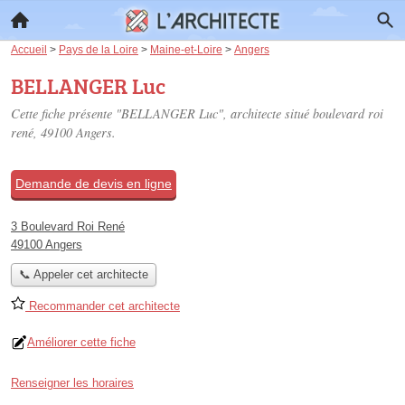
Accueil
>
Pays de la Loire
>
Maine-et-Loire
>
Angers
BELLANGER Luc
Cette fiche présente "BELLANGER Luc", architecte situé
boulevard roi
rené
, 49100 Angers.
Demande de devis en ligne
3 Boulevard Roi René
49100 Angers
📞 Appeler cet architecte
Recommander cet architecte
Améliorer cette fiche
Renseigner les horaires