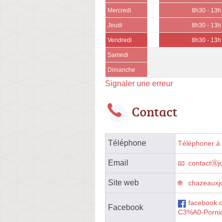
Mercredi
8h30 - 13h
Jeudi
8h30 - 13h
Vendredi
8h30 - 13h
Samedi
Dimanche
Signaler une erreur
Contact
Téléphone
Téléphoner à l
Email
contactⓐj
Site web
chazeauxjo
facebook
Facebook
C3%A0-Pornic