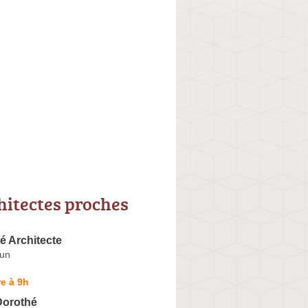
hitectes proches
é Architecte
dun
e à 9h
Dorothé