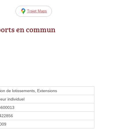
Trajet Maps
ports en commun
ion de lotissements, Extensions
eur individuel
5600013
422856
2009