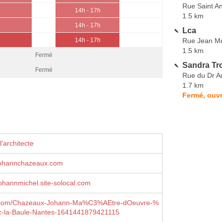
Rue Saint A
14h - 17h
1.5 km
14h - 17h
Lca
Rue Jean Mo
14h - 17h
1.5 km
Fermé
Sandra Tro
Fermé
Rue du Dr A
1.7 km
Fermé, ouvr
'architecte
ohannchazeaux.com
hannmichel.site-solocal.com
.com/Chazeaux-Johann-Ma%C3%AEtre-dOeuvre-%
-la-Baule-Nantes-1641441879421115