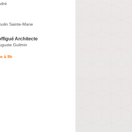
ndré
ulin Sainte-Marie
ffigué Architecte
uguste Guilmin
e à 9h