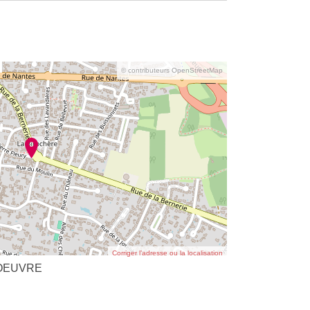
© contributeurs OpenStreetMap
Corriger l’adresse ou la localisation
'OEUVRE