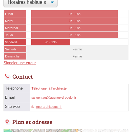
Lundi
9h - 18h
Mardi
9h - 18h
Mercredi
9h - 18h
Jeudi
9h - 18h
Vendredi
9h - 13h
Samedi
Fermé
Dimanche
Fermé
Signaler une erreur
Contact
Téléphone
Téléphoner à l'architecte
Email
contactⓐagence-drodelot.fr
Site web
nco-architectes.fr
Plan et adresse