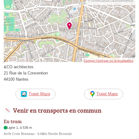
© contributeurs OpenStreetMap
Corriger l’adresse ou la localisation
&CO architectes
21 Rue de la Convention
44100 Nantes
Trajet Waze
Trajet Maps
Venir en transports en commun
En tram
Ligne 1, à 536 m
Arrêt Croix Bonneau - 6 Allée Renée Broustal