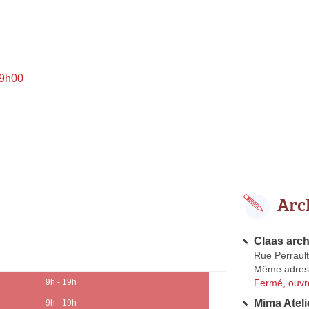
 9h00
Arc
Claas arch
Rue Perrault
Même adres
Fermé, ouvr
9h - 19h
Mima Ateli
9h - 19h