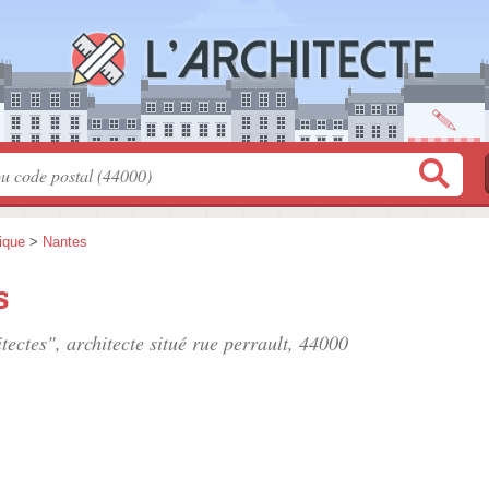
tique
>
Nantes
s
tectes", architecte situé
rue perrault
, 44000