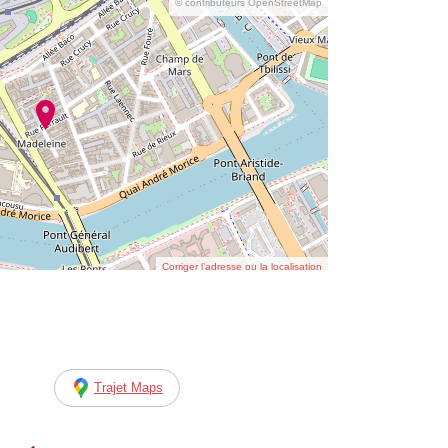
© contributeurs OpenStreetMap
Corriger l’adresse ou la localisation
Trajet Maps