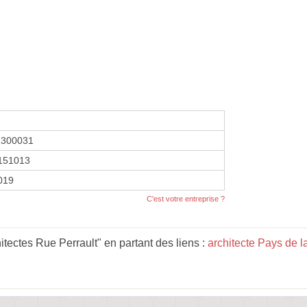
1300031
151013
2019
C'est votre entreprise ?
tectes Rue Perrault" en partant des liens :
architecte Pays de l