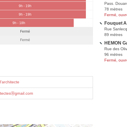
Pass. Douar
9h - 19h
78 mètres
Fermé, ouvr
9h - 19h
Fouquet A
9h - 18h
Rue Sanlec
Fermé
89 mètres
Fermé
HEMON Ga
Rue des Oliv
96 mètres
Fermé, ouvr
'architecte
hitectesⓐgmail.com