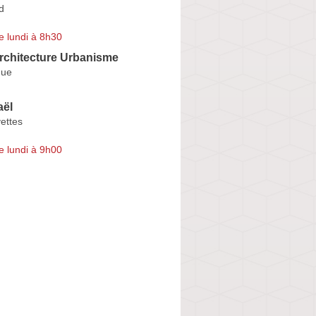
d
e lundi à 8h30
rchitecture Urbanisme
que
ël
ettes
e lundi à 9h00