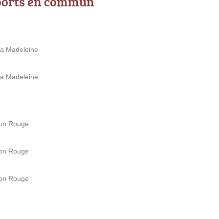
ports en commun
la Madeleine
la Madeleine
ison Rouge
ison Rouge
ison Rouge