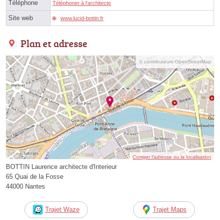
Téléphone
Téléphoner à l'architecte
Site web
www.lucid-bottin.fr
Plan et adresse
© contributeurs OpenStreetMap
Corriger l’adresse ou la localisation
BOTTIN Laurence architecte d'Interieur
65 Quai de la Fosse
44000 Nantes
Trajet Waze
Trajet Maps