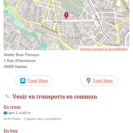
Corriger l’adresse ou la localisation
Atelier Brun Perouze
1 Rue d'Havelooze
44000 Nantes
Trajet Waze
Trajet Maps
Venir en transports en commun
En tram
Ligne 3, à 422 m
Arrêt Poitou - 1 Square des Lavandières
En bus