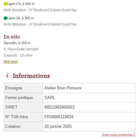
Ligne C8, à 365 m
Arrêt Mondésir - 37 Boulevard Gabriel Guist'Hau
Ligne 26, à 365 m
Arrêt Mondésir - 37 Boulevard Gabriel Guist'Hau
En vélo
Sarradin, à 155 m
4, Place Emile Sarradin
Capacité : 13 vélos
Voir tout
Informations
Enseigne
Atelier Brun Perouze
Forme juridique
SARL
SIRET
88511983400053
N° TVA Intra.
FR34885119834
Création
20 janvier 2025
C'est votre entreprise ?