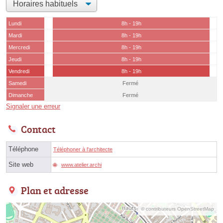
Lundi
8h - 19h
Mardi
8h - 19h
Mercredi
8h - 19h
Jeudi
8h - 19h
Vendredi
8h - 19h
Samedi
Fermé
Dimanche
Fermé
Signaler une erreur
Contact
Téléphone
Téléphoner à l'architecte
Site web
www.atelier.archi
Plan et adresse
© contributeurs OpenStreetMap